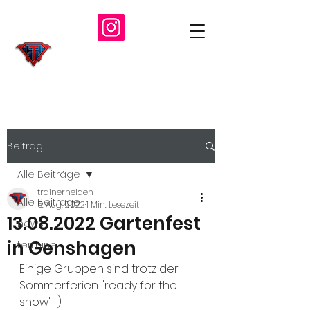
Beitrag
Alle Beiträge
trainerhelden
Alle Beiträge
5. Aug. 2022
1 Min. Lesezeit
13.08.2022 Gartenfest
news
in Genshagen
termine
Einige Gruppen sind trotz der 
Sommerferien "ready for the 
show"! :)